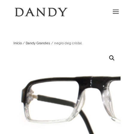
Inicio
/
Dandy Grandes
/ negro deg cristal