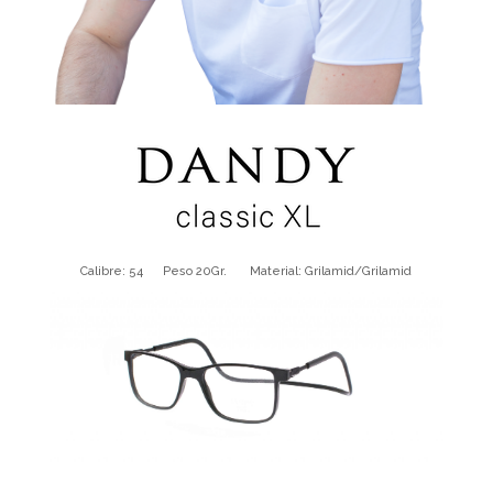
Calibre: 54 Peso 20Gr. Material: Grilamid/Grilamid