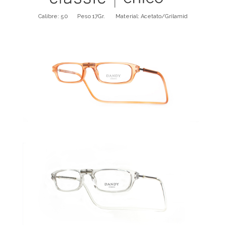
Calibre: 50 Peso 17Gr. Material: Acetato/Grilamid